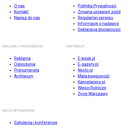
O nas
Polityka Prywatności
Kontakt
Zmiana ustawień zgód
Napisz do nas
Regulamin serwisu
Informacje o nadawcy
Deklaracja dostępności
REKLAMA I PRENUMERATA
PARTNERZY
Reklama
E-kiosk.pl
Ogłoszenia
E-gazety.pl
Prenumerata
Nexto.pl
Archiwum
Mała księgowość
Kancelarierp.pl
Wieści Rolnicze
Życie Warszawy
NASZE WYDARZENIA
Szkolenia i konferencje