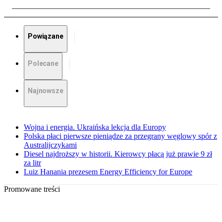
Powiązane
Polecane
Najnowsze
Wojna i energia. Ukraińska lekcja dla Europy
Polska płaci pierwsze pieniądze za przegrany węglowy spór z
Australijczykami
Diesel najdroższy w historii. Kierowcy płacą już prawie 9 zł
za litr
Luiz Hanania prezesem Energy Efficiency for Europe
Promowane treści