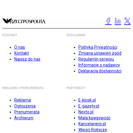
KONTAKT
REGULAMIN
O nas
Polityka Prywatności
Kontakt
Zmiana ustawień zgód
Napisz do nas
Regulamin serwisu
Informacje o nadawcy
Deklaracja dostępności
REKLAMA I PRENUMERATA
PARTNERZY
Reklama
E-kiosk.pl
Ogłoszenia
E-gazety.pl
Prenumerata
Nexto.pl
Archiwum
Mała księgowość
Kancelarierp.pl
Wieści Rolnicze