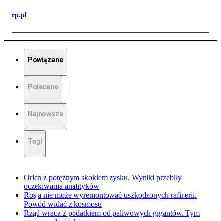
rp.pl
Powiązane
Polecane
Najnowsze
Tagi
Orlen z potężnym skokiem zysku. Wyniki przebiły
oczekiwania analityków
Rosja nie może wyremontować uszkodzonych rafinerii.
Powód widać z kosmosu
Rząd wraca z podatkiem od paliwowych gigantów. Tym