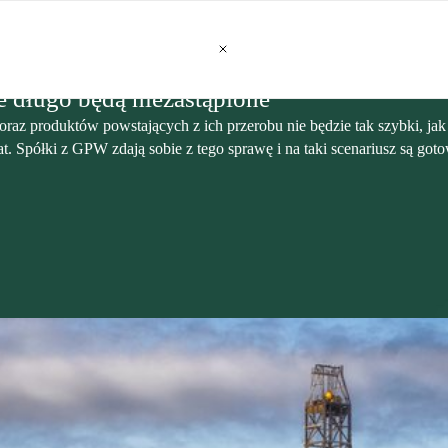
e długo będą niezastąpione
raz produktów powstających z ich przerobu nie będzie tak szybki, jak 
t. Spółki z GPW zdają sobie z tego sprawę i na taki scenariusz są got