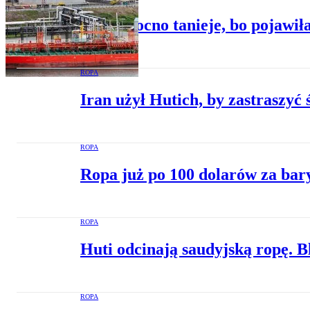
Ropa mocno tanieje, bo pojawiła
ROPA
Iran użył Hutich, by zastraszy
ROPA
Ropa już po 100 dolarów za bar
ROPA
Huti odcinają saudyjską ropę.
ROPA