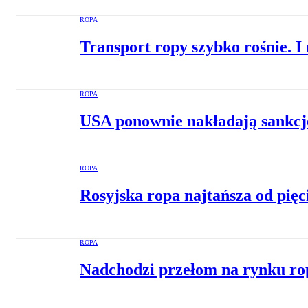
ROPA
Transport ropy szybko rośnie. I
ROPA
USA ponownie nakładają sankcje
ROPA
Rosyjska ropa najtańsza od pięc
ROPA
Nadchodzi przełom na rynku ro