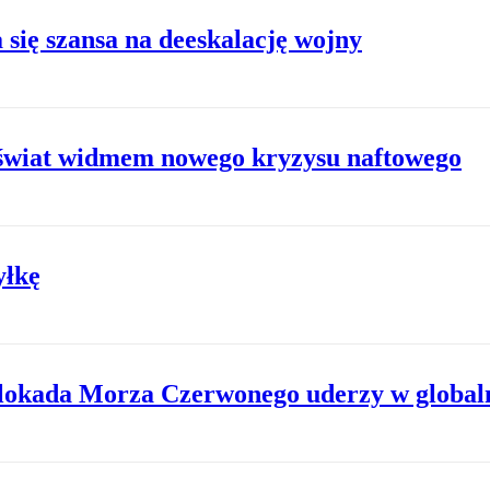
 się szansa na deeskalację wojny
ć świat widmem nowego kryzysu naftowego
yłkę
 Blokada Morza Czerwonego uderzy w global