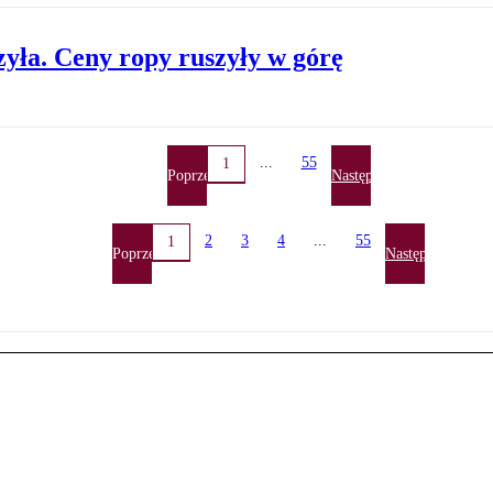
zyła. Ceny ropy ruszyły w górę
...
55
1
Poprzednia
Następna
2
3
4
...
55
1
Poprzednia
Następna