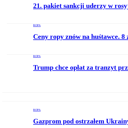
21. pakiet sankcji uderzy w ros
ROPA
Ceny ropy znów na huśtawce. 8 zł
ROPA
Trump chce opłat za tranzyt pr
ROPA
Gazprom pod ostrzałem Ukrainy.