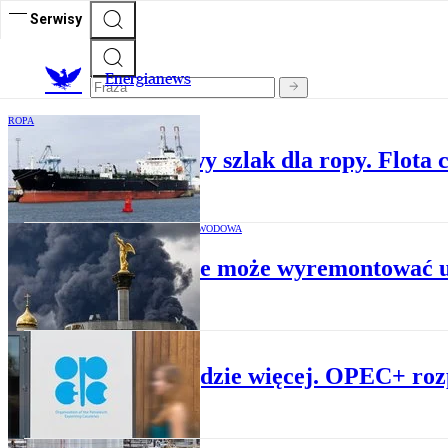
Serwisy
E
nergianews
ROPA
Rosja znalazła nowy szlak dla ropy. Flota 
ENERGETYKA ZAWODOWA
Rosja nie może wyremontować u
ROPA
Ropy będzie więcej. OPEC+ ro
ROPA