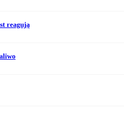
st reagują
paliwo