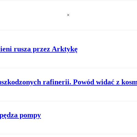
cieni rusza przez Arktykę
szkodzonych rafinerii. Powód widać z kos
zpędza pompy