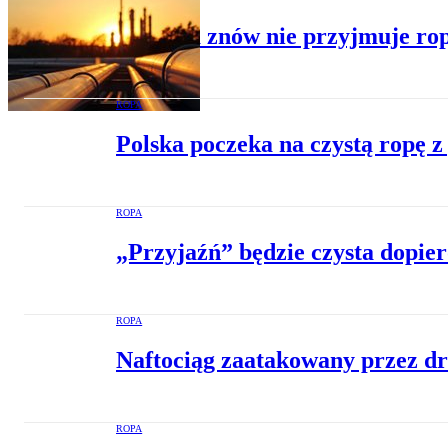
Ukraina znów nie przyjmuje rop
ROPA
Polska poczeka na czystą ropę z
ROPA
„Przyjaźń” będzie czysta dopie
ROPA
Naftociąg zaatakowany przez d
ROPA