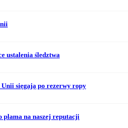
nii
e ustalenia śledztwa
 Unii sięgają po rezerwy ropy
o plama na naszej reputacji