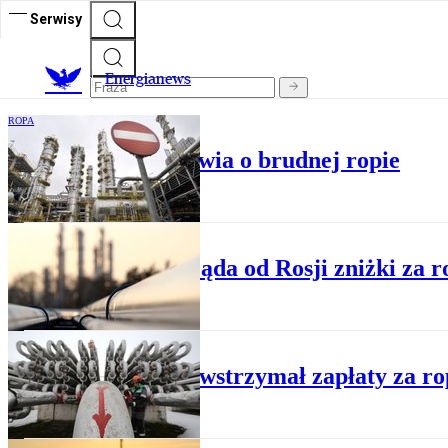
Serwisy
E
nergianews
ROPA
PKN Orlen rozmawia o brudnej ropie
ROPA
Polska żąda od Rosji zniżki za 
ROPA
Zachód wstrzymał zapłaty za ro
ROPA