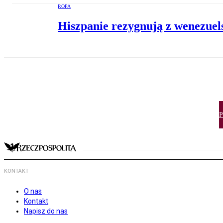
ROPA
Hiszpanie rezygnują z wenezuel
P
KONTAKT
O nas
Kontakt
Napisz do nas