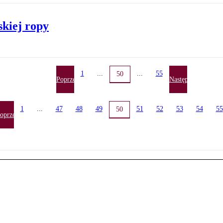
skiej ropy
1
...
...
55
50
Poprzednia
Następna
1
...
47
48
49
51
52
53
54
55
50
oprzednia