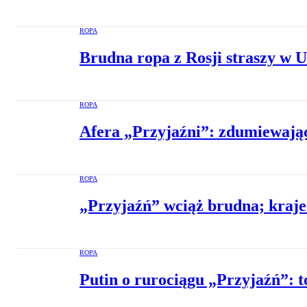
ROPA
Brudna ropa z Rosji straszy w U
ROPA
Afera „Przyjaźni”: zdumiewając
ROPA
„Przyjaźń” wciąż brudna; kraje
ROPA
Putin o rurociągu „Przyjaźń”: t