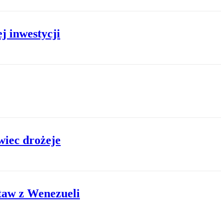
j inwestycji
wiec drożeje
staw z Wenezueli