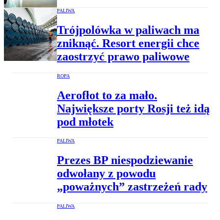
PALIWA
Trójpolówka w paliwach ma
zniknąć. Resort energii chce
zaostrzyć prawo paliwowe
ROPA
Aerofłot to za mało.
Największe porty Rosji też idą
pod młotek
PALIWA
Prezes BP niespodziewanie
odwołany z powodu
„poważnych” zastrzeżeń rady
PALIWA