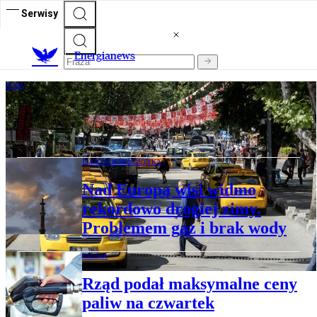
Serwisy
E
nergianews
ROPA
Rosyjska ropa za droga dla Turcji.
Ankara szuka nowych dostawców
ELEKTROENERGETYKA
Nad Europą wisi widmo
rekordowo drogiej zimy.
Problemem gaz i brak wody
PALIWA
Rząd podał maksymalne ceny
paliw na czwartek