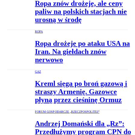
Ropa znów drożeje, ale ceny
paliw na polskich stacjach nie
urosną w środę
ROPA
Ropa drożeje po ataku USA na
Iran. Na giełdach znów
nerwowo
GAZ
Kreml sięga po broń gazową i
straszy Armenię. Gazowce
płyną przez cieśninę Ormuz
FORUM GOSPODARCZE „RZECZPOSPOLITEJ”
Andrzej Domański dla „Rz”:
Przedłużymy program CPN do