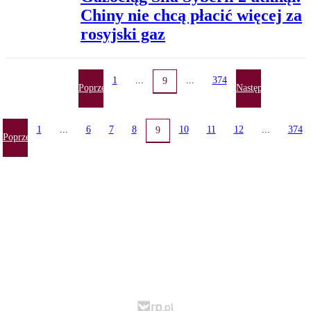
Chiny nie chcą płacić więcej za
rosyjski gaz
1
...
...
374
9
Poprzednia
Następna
1
...
6
7
8
10
11
12
...
374
9
Poprzednia