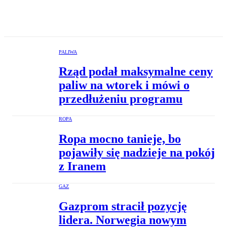
PALIWA
Rząd podał maksymalne ceny
paliw na wtorek i mówi o
przedłużeniu programu
ROPA
Ropa mocno tanieje, bo
pojawiły się nadzieje na pokój
z Iranem
GAZ
Gazprom stracił pozycję
lidera. Norwegia nowym