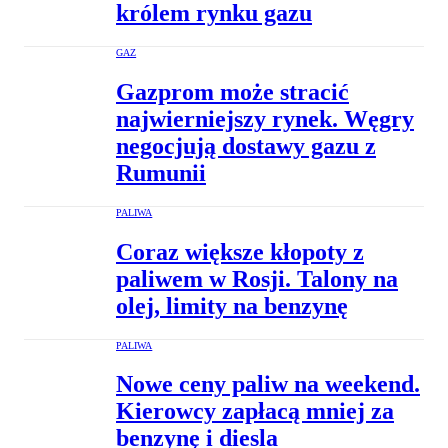
królem rynku gazu
GAZ
Gazprom może stracić
najwierniejszy rynek. Węgry
negocjują dostawy gazu z
Rumunii
PALIWA
Coraz większe kłopoty z
paliwem w Rosji. Talony na
olej, limity na benzynę
PALIWA
Nowe ceny paliw na weekend.
Kierowcy zapłacą mniej za
benzynę i diesla