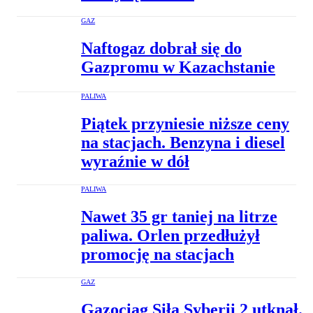
GAZ
Naftogaz dobrał się do
Gazpromu w Kazachstanie
PALIWA
Piątek przyniesie niższe ceny
na stacjach. Benzyna i diesel
wyraźnie w dół
PALIWA
Nawet 35 gr taniej na litrze
paliwa. Orlen przedłużył
promocję na stacjach
GAZ
Gazociąg Siła Syberii 2 utknął.