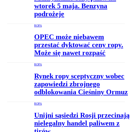
wtorek 5 maja. Benzyna
podrożeje
ROPA
OPEC może niebawem
przestać dyktować ceny ropy.
Może się nawet rozpaść
ROPA
Rynek ropy sceptyczny wobec
zapowiedzi zbrojnego
odblokowania Cieśniny Ormuz
ROPA
Unijni sąsiedzi Rosji przecinają
nielegalny handel paliwem z
tirów