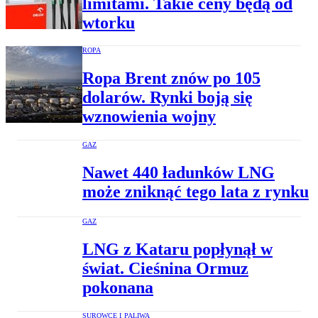
limitami. Takie ceny będą od
wtorku
ROPA
Ropa Brent znów po 105
dolarów. Rynki boją się
wznowienia wojny
GAZ
Nawet 440 ładunków LNG
może zniknąć tego lata z rynku
GAZ
LNG z Kataru popłynął w
świat. Cieśnina Ormuz
pokonana
SUROWCE I PALIWA