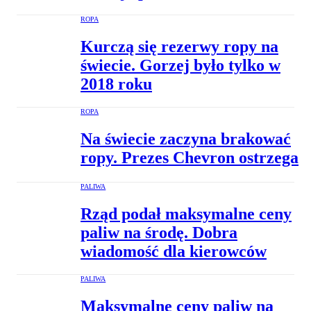
ROPA
Kurczą się rezerwy ropy na
świecie. Gorzej było tylko w
2018 roku
ROPA
Na świecie zaczyna brakować
ropy. Prezes Chevron ostrzega
PALIWA
Rząd podał maksymalne ceny
paliw na środę. Dobra
wiadomość dla kierowców
PALIWA
Maksymalne ceny paliw na