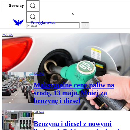
Serwisy
E
nergianews
PALIWA
Niższe ceny paliw dużo kosztują
podatników. Drogi CPN wprowadzono nie
tylko w Polsce
PALIWA
Maksymalne ceny paliw na
środę, 13 maja. Mniej za
benzynę i diesel
PALIWA
Benzyna i diesel z nowymi