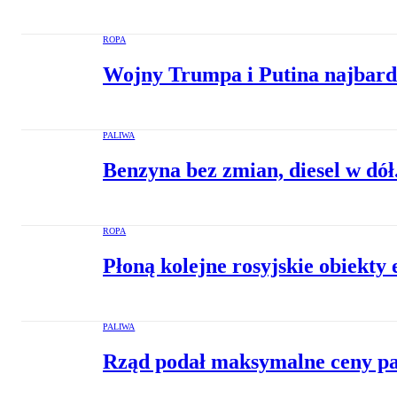
ROPA
Wojny Trumpa i Putina najbardz
PALIWA
Benzyna bez zmian, diesel w dó
ROPA
Płoną kolejne rosyjskie obiekty
PALIWA
Rząd podał maksymalne ceny pal