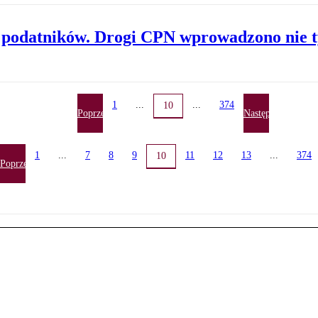
ą podatników. Drogi CPN wprowadzono nie t
1
...
...
374
10
Poprzednia
Następna
1
...
7
8
9
11
12
13
...
374
10
Poprzednia