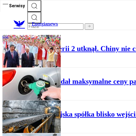
Serwisy
E
nergianews
GAZ
Gazociąg Siła Syberii 2 utknął. Chiny nie c
PALIWA
Rząd podał maksymalne ceny pal
EKONOMIA
Kanadyjska spółka blisko wejśc
PALIWA