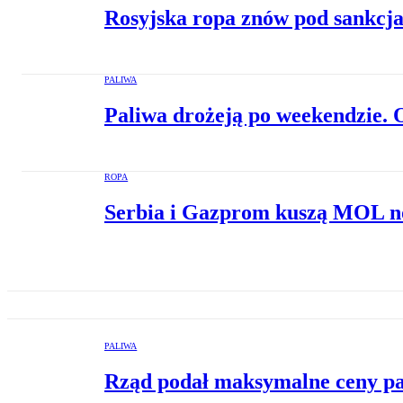
Rosyjska ropa znów pod sankcjam
PALIWA
Paliwa drożeją po weekendzie. 
ROPA
Serbia i Gazprom kuszą MOL no
PALIWA
Rząd podał maksymalne ceny pal