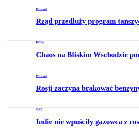
PALIWA
Rząd przedłuży program tańszyc
ROPA
Chaos na Bliskim Wschodzie po
PALIWA
Rosji zaczyna brakować benzyny
GAZ
Indie nie wpuściły gazowca z r