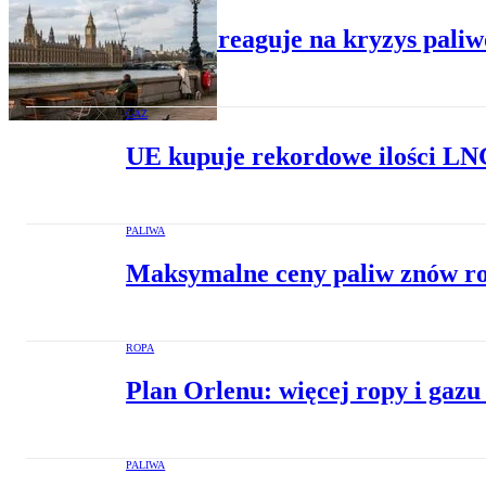
Londyn reaguje na kryzys paliwo
GAZ
UE kupuje rekordowe ilości LN
PALIWA
Maksymalne ceny paliw znów ro
ROPA
Plan Orlenu: więcej ropy i gazu
PALIWA