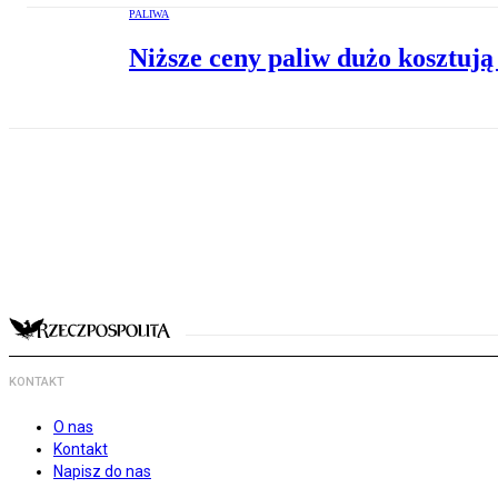
PALIWA
Niższe ceny paliw dużo kosztuj
KONTAKT
O nas
Kontakt
Napisz do nas