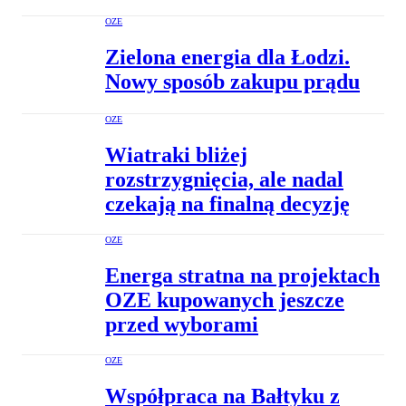
OZE
Zielona energia dla Łodzi.
Nowy sposób zakupu prądu
OZE
Wiatraki bliżej
rozstrzygnięcia, ale nadal
czekają na finalną decyzję
OZE
Energa stratna na projektach
OZE kupowanych jeszcze
przed wyborami
OZE
Współpraca na Bałtyku z