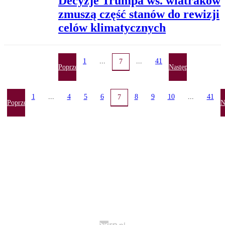
Decyzje Trumpa ws. wiatraków
zmuszą część stanów do rewizji
celów klimatycznych
1
...
...
41
7
Poprzednia
Następna
1
...
4
5
6
8
9
10
...
41
7
Poprzednia
N