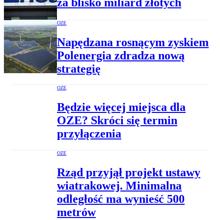
za blisko miliard złotych
OZE
Napędzana rosnącym zyskiem
Polenergia zdradza nową
strategię
OZE
Będzie więcej miejsca dla
OZE? Skróci się termin
przyłączenia
OZE
Rząd przyjął projekt ustawy
wiatrakowej. Minimalna
odległość ma wynieść 500
metrów