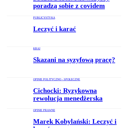
poradzą sobie z covidem
PUBLICYSTYKA
Leczyć i karać
KRAJ
Skazani na syzyfową pracę?
OPINIE POLITYCZNO - SPOŁECZNE
Cichocki: Ryzykowna
rewolucja menedżerska
OPINIE PRAWNE
Marek Kobylański: Leczyć i