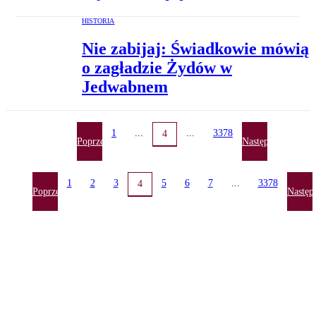
HISTORIA
Nie zabijaj: Świadkowie mówią
o zagładzie Żydów w
Jedwabnem
1
...
...
3378
4
Poprzednia
Następna
1
2
3
5
6
7
...
3378
4
Poprzednia
Następ