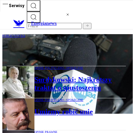
Serwisy
E
nergianews
PUBLICYSTYKA
Nizinkiewicz: Lex TVN bez szans na
wejście w życie
OPINIE POLITYCZNO - SPOŁECZNE
Surdykowski: Najkrótszy
traktat o spustoszeniu
OPINIE POLITYCZNO - SPOŁECZNE
Umiemy robić unie
OPINIE PRAWNE