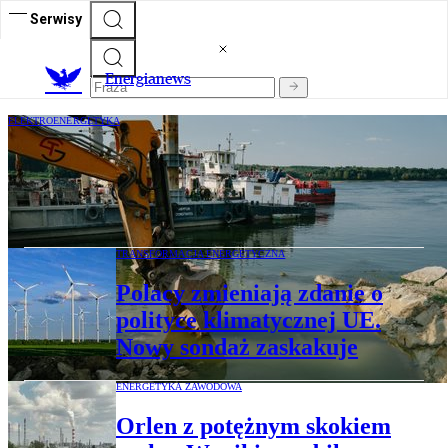
Serwisy
E
nergianews
ELEKTROENERGETYKA
Rumunia zatopi w Dunaju barki
wypełnione kamieniami, by uratować
reaktor jądrowy
TRANSFORMACJA ENERGETYCZNA
Polacy zmieniają zdanie o
polityce klimatycznej UE.
Nowy sondaż zaskakuje
ENERGETYKA ZAWODOWA
Orlen z potężnym skokiem