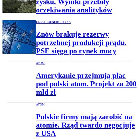
zysku. Wyniki przebiły
oczekiwania analityków
ELEKTROENERGETYKA
Znów brakuje rezerwy
potrzebnej produkcji prądu.
PSE sięga po rynek mocy
ATOM
Amerykanie przejmują plac
pod polski atom. Projekt za 200
mld zł
ATOM
Polskie firmy mają zarobić na
atomie. Rząd twardo negocjuje
z USA