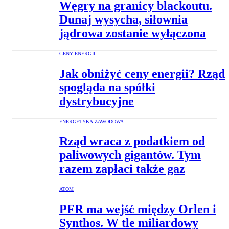
Węgry na granicy blackoutu.
Dunaj wysycha, siłownia
jądrowa zostanie wyłączona
CENY ENERGII
Jak obniżyć ceny energii? Rząd
spogląda na spółki
dystrybucyjne
ENERGETYKA ZAWODOWA
Rząd wraca z podatkiem od
paliwowych gigantów. Tym
razem zapłaci także gaz
ATOM
PFR ma wejść między Orlen i
Synthos. W tle miliardowy