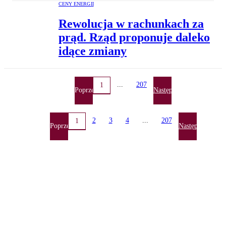
CENY ENERGII
Rewolucja w rachunkach za
prąd. Rząd proponuje daleko
idące zmiany
...
207
1
Poprzednia
Następna
2
3
4
...
207
1
Poprzednia
Następna