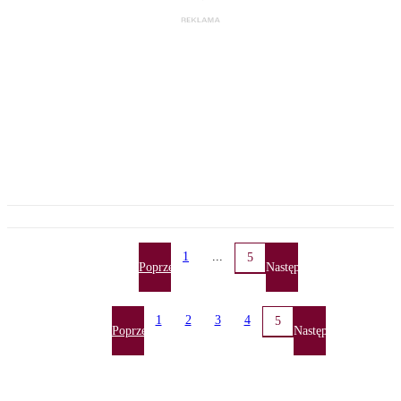
1
...
5
Poprzednia
Następna
1
2
3
4
5
Poprzednia
Następna