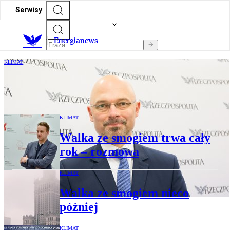
Serwisy
E
nergianews
KLIMAT
Dyrektywą gazową zajmie się nowy
wiceminister
KLIMAT
Walka ze smogiem trwa cały
rok – rozmowa
KLIMAT
Walka ze smogiem nieco
później
KLIMAT