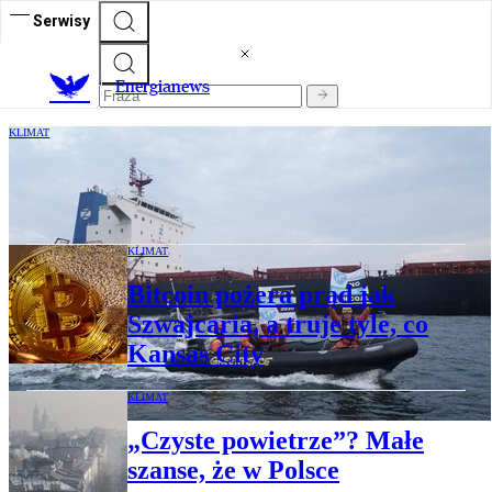
Serwisy
E
nergianews
KLIMAT
Aktywiści Greenpeace zatrzymani po
blokadzie statku z węglem
KLIMAT
Bitcoin pożera prąd jak
Szwajcaria, a truje tyle, co
Kansas City
KLIMAT
„Czyste powietrze”? Małe
szanse, że w Polsce