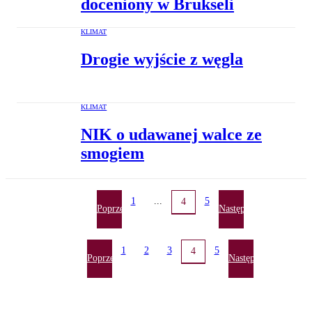
doceniony w Brukseli
KLIMAT
Drogie wyjście z węgla
KLIMAT
NIK o udawanej walce ze
smogiem
1
...
5
4
Poprzednia
Następna
1
2
3
5
4
Poprzednia
Następna