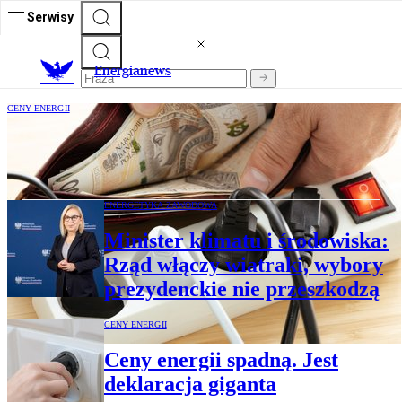
Serwisy
E
nergianews
CENY ENERGII
Duzi sprzedawcy prądu nie wierzą w
efekt obliga
ENERGETYKA ZAWODOWA
Minister klimatu i środowiska:
Rząd włączy wiatraki, wybory
prezydenckie nie przeszkodzą
CENY ENERGII
Ceny energii spadną. Jest
deklaracja giganta