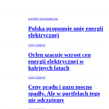
RAPORTY EKONOMICZNE
Polska proponuje unię energii
elektrycznej
CENY ENERGII
Orlen szacuje wzrost cen
energii elektrycznej w
kolejnych latach
CENY ENERGII
Ceny prądu i gazu mocno
spadły. Ale w portfelach tego
nie odczujemy