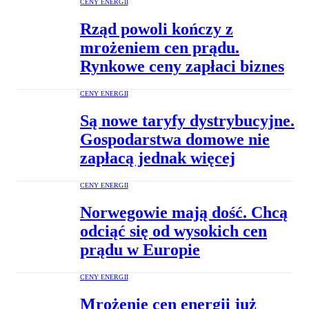
CENY ENERGII
Rząd powoli kończy z
mrożeniem cen prądu.
Rynkowe ceny zapłaci biznes
CENY ENERGII
Są nowe taryfy dystrybucyjne.
Gospodarstwa domowe nie
zapłacą jednak więcej
CENY ENERGII
Norwegowie mają dość. Chcą
odciąć się od wysokich cen
prądu w Europie
CENY ENERGII
Mrożenie cen energii już