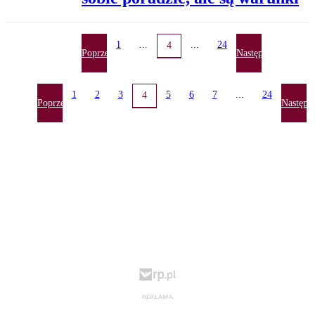
1
...
...
24
4
Poprzednia
Następna
1
2
3
5
6
7
...
24
4
Poprzednia
Następn