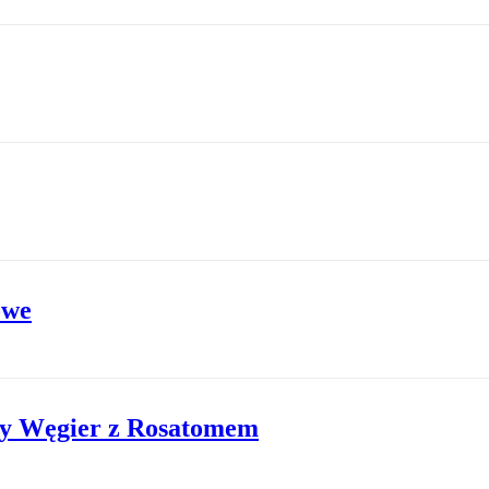
owe
wy Węgier z Rosatomem