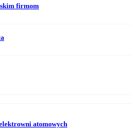
lskim firmom
ca
 elektrowni atomowych