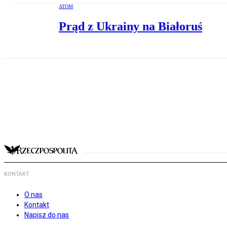
ATOM
Prąd z Ukrainy na Białoruś
KONTAKT
O nas
Kontakt
Napisz do nas