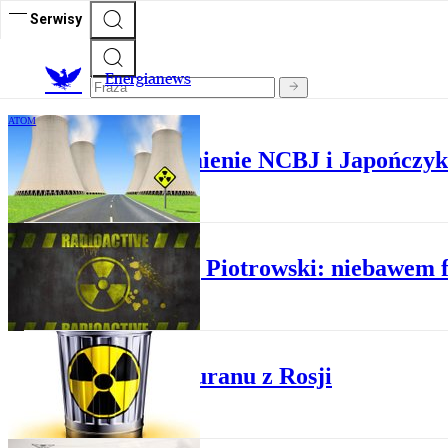
Serwisy
E
nergianews
ATOM
Atomowe porozumienie NCBJ i Japończy
ATOM
Andrzej Piotrowski: niebawem f
ATOM
Więcej uranu z Rosji
ATOM