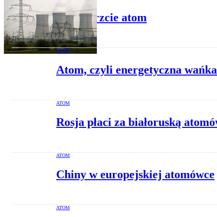
UE: bierzcie atom
ATOM
Atom, czyli energetyczna wańk
ATOM
Rosja płaci za białoruską atom
ATOM
Chiny w europejskiej atomówce
ATOM