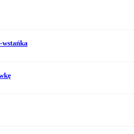
a-wstańka
ówkę