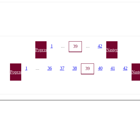
1
...
...
42
39
Poprzednia
Następna
1
...
36
37
38
40
41
42
39
Poprzednia
Nast