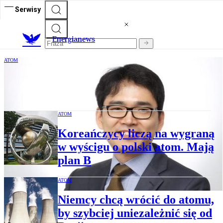
Serwisy
E
nergianews
ATOM
Seung Yeol Lim, wiceprezes KHNP:
Polski rząd analizuje naszą ofertę
ATOM
Koreańczycy liczą na wygraną
w wyścigu o polski atom. Mają
plan B
ATOM
Niemcy chcą wrócić do atomu,
by szybciej uniezależnić się od