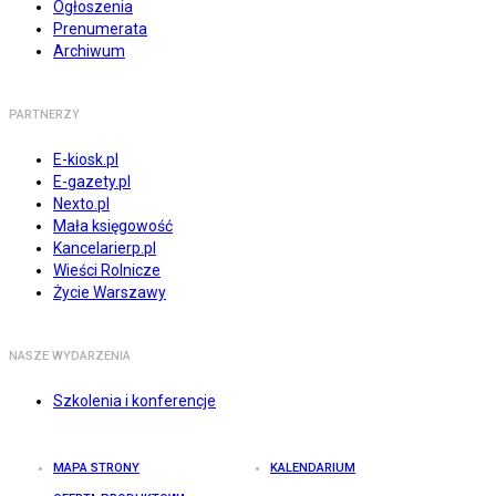
Ogłoszenia
Prenumerata
Archiwum
PARTNERZY
E-kiosk.pl
E-gazety.pl
Nexto.pl
Mała księgowość
Kancelarierp.pl
Wieści Rolnicze
Życie Warszawy
NASZE WYDARZENIA
Szkolenia i konferencje
MAPA STRONY
KALENDARIUM