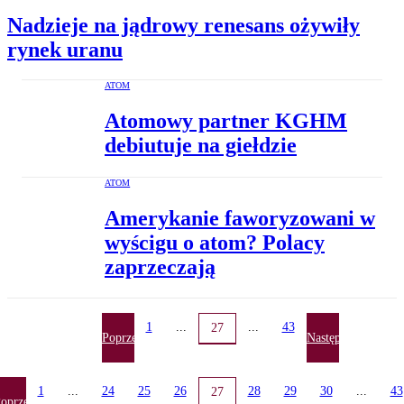
Nadzieje na jądrowy renesans ożywiły
rynek uranu
ATOM
Atomowy partner KGHM
debiutuje na giełdzie
ATOM
Amerykanie faworyzowani w
wyścigu o atom? Polacy
zaprzeczają
1
...
...
43
27
Poprzednia
Następna
1
...
24
25
26
28
29
30
...
43
27
oprzednia