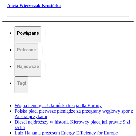
Aneta Wieczerzak-Krusińska
Powiązane
Polecane
Najnowsze
Tagi
Wojna i energia. Ukraińska lekcja dla Europy
Polska płaci pierwsze pieniądze za przegrany węglowy spór z
Australijczykami
Diesel najdroższy w historii. Kierowcy płacą już prawie 9 zł
za litr
Luiz Hanania prezesem Energy Efficiency for Europe