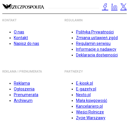
KONTAKT
REGULAMIN
O nas
Polityka Prywatności
Kontakt
Zmiana ustawień zgód
Napisz do nas
Regulamin serwisu
Informacje o nadawcy
Deklaracja dostępności
REKLAMA I PRENUMERATA
PARTNERZY
Reklama
E-kiosk.pl
Ogłoszenia
E-gazety.pl
Prenumerata
Nexto.pl
Archiwum
Mała księgowość
Kancelarierp.pl
Wieści Rolnicze
Życie Warszawy