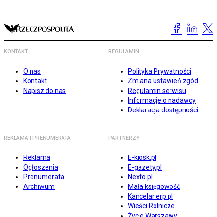
KONTAKT
REGULAMIN
O nas
Polityka Prywatności
Kontakt
Zmiana ustawień zgód
Napisz do nas
Regulamin serwisu
Informacje o nadawcy
Deklaracja dostępności
REKLAMA I PRENUMERATA
PARTNERZY
Reklama
E-kiosk.pl
Ogłoszenia
E-gazety.pl
Prenumerata
Nexto.pl
Archiwum
Mała księgowość
Kancelarierp.pl
Wieści Rolnicze
Życie Warszawy