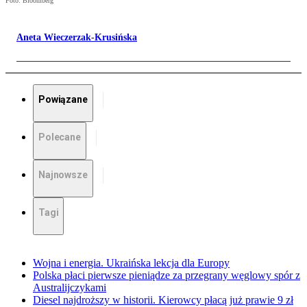
Foto: Bloomberg
Aneta Wieczerzak-Krusińska
Powiązane
Polecane
Najnowsze
Tagi
Wojna i energia. Ukraińska lekcja dla Europy
Polska płaci pierwsze pieniądze za przegrany węglowy spór z
Australijczykami
Diesel najdroższy w historii. Kierowcy płacą już prawie 9 zł