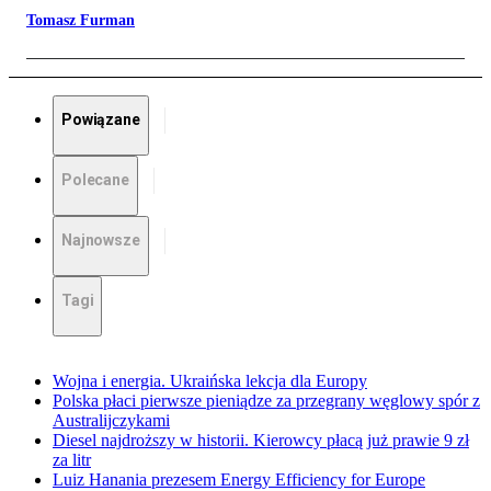
Tomasz Furman
Powiązane
Polecane
Najnowsze
Tagi
Wojna i energia. Ukraińska lekcja dla Europy
Polska płaci pierwsze pieniądze za przegrany węglowy spór z
Australijczykami
Diesel najdroższy w historii. Kierowcy płacą już prawie 9 zł
za litr
Luiz Hanania prezesem Energy Efficiency for Europe