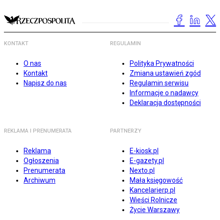
KONTAKT
REGULAMIN
O nas
Polityka Prywatności
Kontakt
Zmiana ustawień zgód
Napisz do nas
Regulamin serwisu
Informacje o nadawcy
Deklaracja dostępności
REKLAMA I PRENUMERATA
PARTNERZY
Reklama
E-kiosk.pl
Ogłoszenia
E-gazety.pl
Prenumerata
Nexto.pl
Archiwum
Mała księgowość
Kancelarierp.pl
Wieści Rolnicze
Życie Warszawy